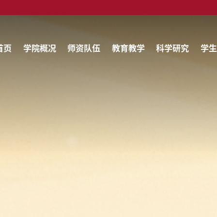
首页
学院概况
师资队伍
教育教学
科学研究
学生
育教学
科学研究
学生工作
党建
学动态
学科建设
辅导员介绍
通知公
科生教育
学术交流
学子风采
工作动
究生教育
团学活动
下载专
实践服务