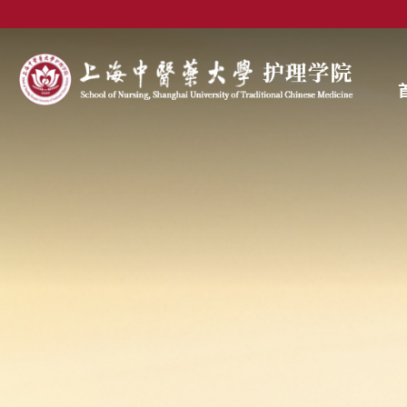
首页
学院概况
师资队伍
教
教师名录
教
导师介绍
本
研